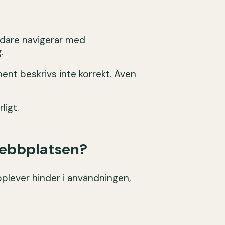
ndare navigerar med
.
ement beskrivs inte korrekt. Även
ligt.
webbplatsen?
pplever hinder i användningen,