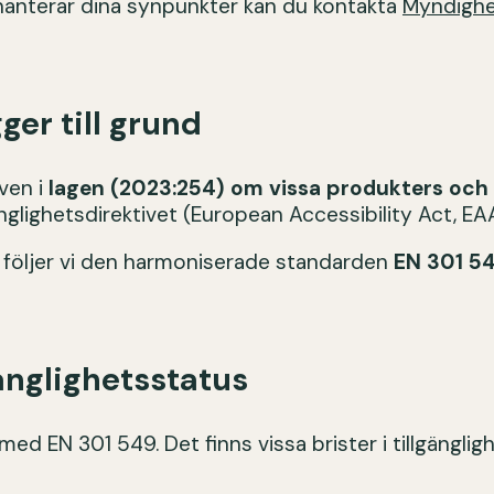
hanterar dina synpunkter kan du kontakta
Myndighet
ger till grund
ven i
lagen (2023:254) om vissa produkters och t
nglighetsdirektivet (European Accessibility Act, EAA
 följer vi den harmoniserade standarden
EN 301 54
änglighetsstatus
med EN 301 549. Det finns vissa brister i tillgängl