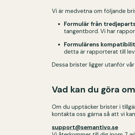
Vi är medvetna om följande br
Formulär från tredjepart
tangentbord. Vi har rapport
Formulärens kompatibili
detta är rapporterat till l
Dessa brister ligger utanför vår 
Vad kan du göra om
Om du upptäcker brister i tillg
kontakta oss gärna så att vi kan
support@semantivo.se
Vi återkommer till dig inom 7 a