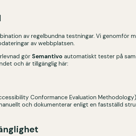
d
bination av regelbundna testningar. Vi genomför ma
pdateringar av webbplatsen.
erlevnad gör
Semantivo
automatiskt tester på samt
et och är tillgänglig här:
essibility Conformance Evaluation Methodology), vi
manuellt och dokumenterar enligt en fastställd stru
gänglighet