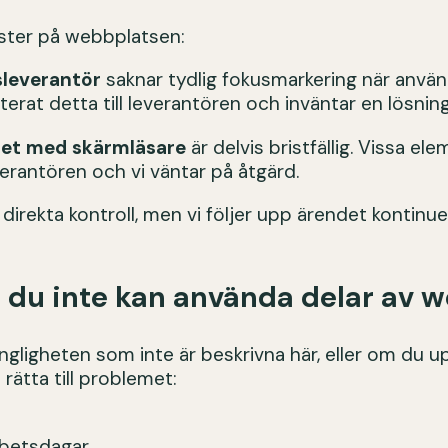
ister på webbplatsen:
sleverantör
saknar tydlig fokusmarkering när anvä
erat detta till leverantören och inväntar en lösning
tet med skärmläsare
är delvis bristfällig. Vissa el
everantören och vi väntar på åtgärd.
direkta kontroll, men vi följer upp ärendet kontinuer
 du inte kan använda delar av 
ängligheten som inte är beskrivna här, eller om du u
 rätta till problemet:
rbetsdagar.