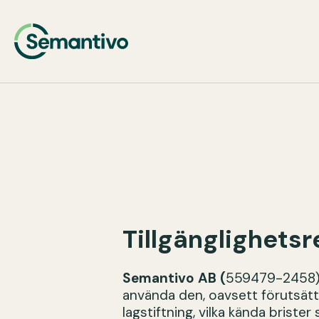
Tillgänglighets
Semantivo AB (
559479-2458) s
använda den, oavsett förutsätt
lagstiftning, vilka kända briste