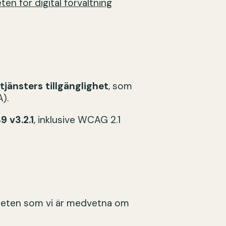
en för digital förvaltning
jänsters tillgänglighet
, som
).
9 v3.2.1
, inklusive WCAG 2.1
igheten som vi är medvetna om