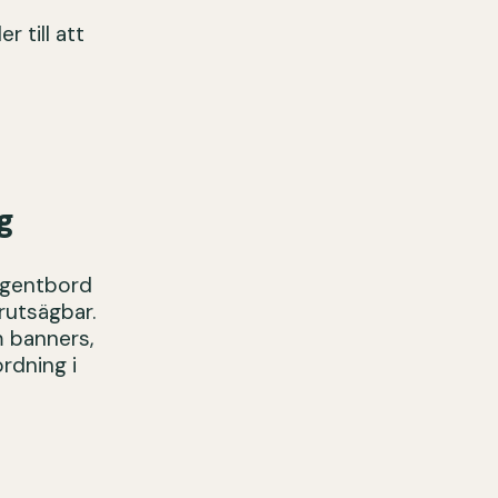
r till att
g
angentbord
rutsägbar.
m banners,
ordning i