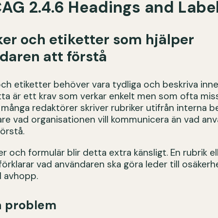
AG 2.4.6 Headings and Labe
er och etiketter som hjälper
daren att förstå
och etiketter behöver vara tydliga och beskriva inne
Detta är ett krav som verkar enkelt men som ofta mis
många redaktörer skriver rubriker utifrån interna 
rare vad organisationen vill kommunicera än vad an
örstå.
er och formulär blir detta extra känsligt. En rubrik el
förklarar vad användaren ska göra leder till osäkerh
l avhopp.
a problem