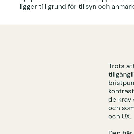
ligger till grund för tillsyn och anmär
Trots at
tillgäng
bristpun
kontrast
de krav 
och som
och UX.
Den här