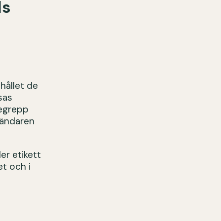
ls
hållet de
sas
begrepp
vändaren
ler etikett
et och i