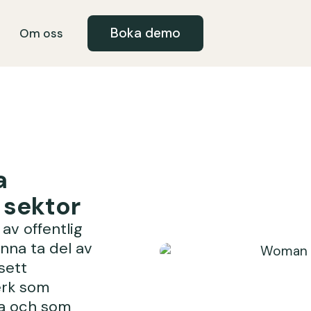
Boka demo
Om oss
a
 sektor
 av offentlig
nna ta del av
sett
erk som
ta och som