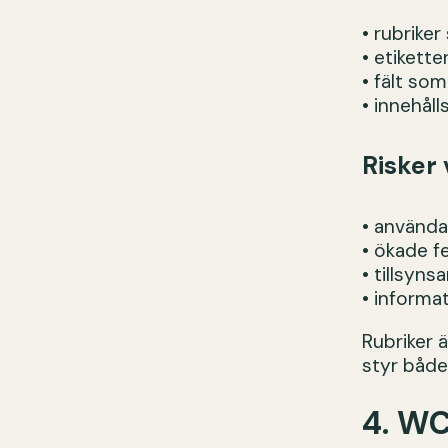
• rubriker
• etikette
• fält so
• innehåll
Risker 
• använda
• ökade fe
• tillsyns
• informa
Rubriker 
styr både
4. WC