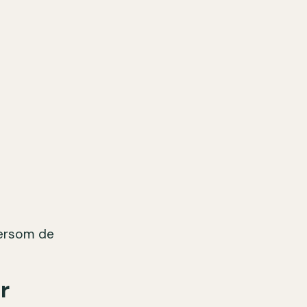
ftersom de
r