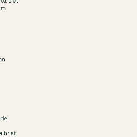
sta. Det
som
ion
edel
 brist