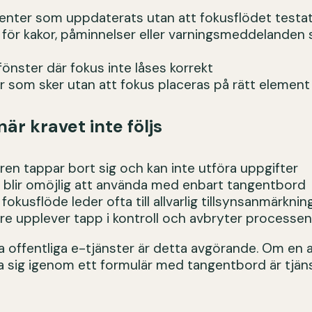
nter som uppdaterats utan att fokusflödet testa
 för kakor, påminnelser eller varningsmeddelanden 
fönster där fokus inte låses korrekt
tar som sker utan att fokus placeras på rätt element
när kravet inte följs
ren tappar bort sig och kan inte utföra uppgifter
n blir omöjlig att använda med enbart tangentbord
t fokusflöde leder ofta till allvarlig tillsynsanmärknin
re upplever tapp i kontroll och avbryter processen
 offentliga e-tjänster är detta avgörande. Om en
ta sig igenom ett formulär med tangentbord är tjän