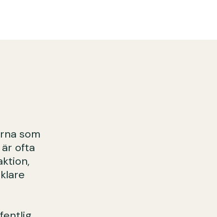
ierna som
 är ofta
ktion,
klare
entlig