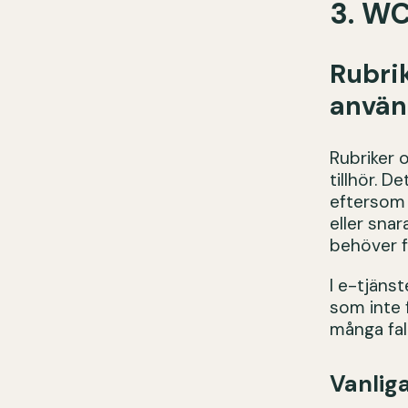
3. WC
Rubrik
använ
Rubriker 
tillhör. 
eftersom 
eller sna
behöver f
I e-tjänst
som inte 
många fal
Vanlig