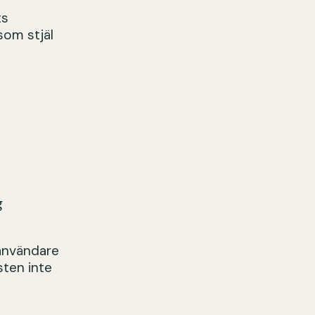
ts
som stjäl
g
 användare
sten inte