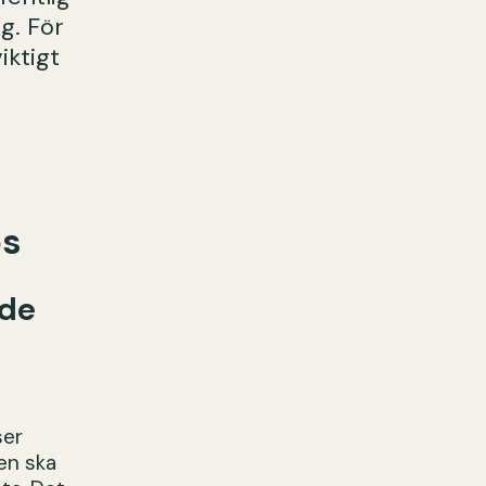
g. För
iktigt
ps
åde
ser
en ska