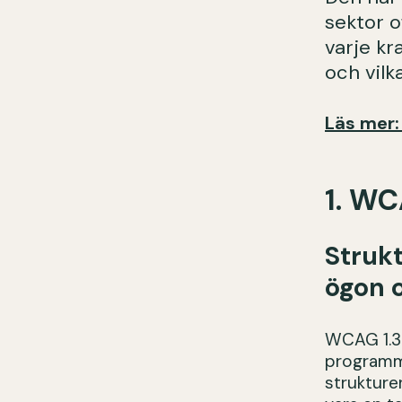
sektor o
varje kr
och vilk
Läs mer:
1. WC
Struk
ögon 
WCAG 1.3.1
programmä
strukture