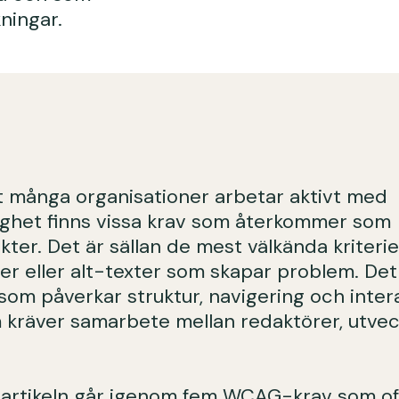
kningar.
t många organisationer arbetar aktivt med
lighet finns vissa krav som återkommer som
kter. Det är sällan de mest välkända kriter
er eller alt-texter som skapar problem. Det
som påverkar struktur, navigering och intera
 kräver samarbete mellan redaktörer, utvec
 artikeln går igenom fem WCAG-krav som off