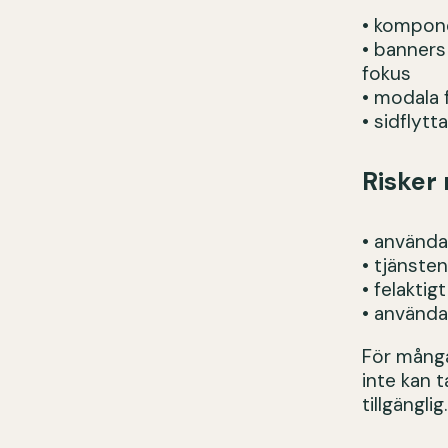
• kompone
• banners
fokus
• modala 
• sidflyt
Risker 
• använda
• tjänste
• felaktig
• använda
För många
inte kan 
tillgänglig.