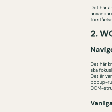
Det här är
användaren
förståelse
2. W
Navige
Det här k
ska fokus
Det är va
popup-rut
DOM-stru
Vanliga