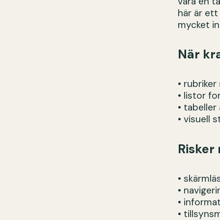
vara en ta
här är ett
mycket in
När kr
• rubrike
• listor f
• tabeller
• visuell 
Risker 
• skärmläs
• naviger
• informa
• tillsyn