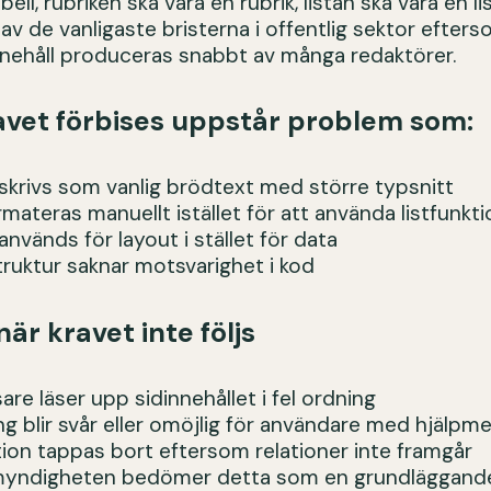
bell, rubriken ska vara en rubrik, listan ska vara en li
 av de vanligaste bristerna i offentlig sektor efter
nehåll produceras snabbt av många redaktörer.
avet förbises uppstår problem som:
r skrivs som vanlig brödtext med större typsnitt
ormateras manuellt istället för att använda listfunkt
 används för layout i stället för data
struktur saknar motsvarighet i kod
när kravet inte följs
are läser upp sidinnehållet i fel ordning
ing blir svår eller omöjlig för användare med hjälpm
tion tappas bort eftersom relationer inte framgår
smyndigheten bedömer detta som en grundläggande